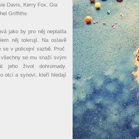
ie Davis, Kerry Fox, Gia
el Griffiths
vá jako by pro něj neplatila
lem něj tolerují. Na oslavě
 se v policejní vazbě. Proč
a všechny se mu snaží svým
t jeho život dohromady.
 otci a synovi, kteří hledají