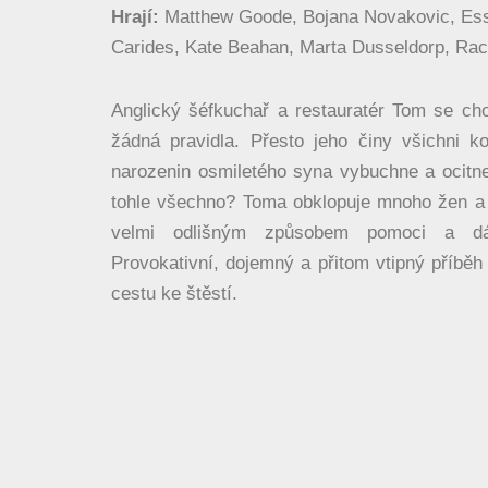
Hrají:
Matthew Goode, Bojana Novakovic, Ess
Carides, Kate Beahan, Marta Dusseldorp, Rach
Anglický šéfkuchař a restauratér Tom se cho
žádná pravidla. Přesto jeho činy všichni ko
narozenin osmiletého syna vybuchne a ocitne
tohle všechno? Toma obklopuje mnoho žen 
velmi odlišným způsobem pomoci a dá
Provokativní, dojemný a přitom vtipný příběh o
cestu ke štěstí.