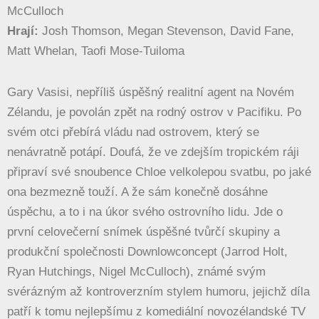
McCulloch
Hrají:
Josh Thomson, Megan Stevenson, David Fane,
Matt Whelan, Taofi Mose-Tuiloma
Gary Vasisi, nepříliš úspěšný realitní agent na Novém
Zélandu, je povolán zpět na rodný ostrov v Pacifiku. Po
svém otci přebírá vládu nad ostrovem, který se
nenávratně potápí. Doufá, že ve zdejším tropickém ráji
připraví své snoubence Chloe velkolepou svatbu, po jaké
ona bezmezně touží. A že sám konečně dosáhne
úspěchu, a to i na úkor svého ostrovního lidu. Jde o
první celovečerní snímek úspěšné tvůrčí skupiny a
produkční společnosti Downlowconcept (Jarrod Holt,
Ryan Hutchings, Nigel McCulloch), známé svým
svérázným až kontroverzním stylem humoru, jejichž díla
patří k tomu nejlepšímu z komediální novozélandské TV