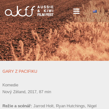
Přeskočit
na
obsah
GARY Z PACIFIKU
Komedie
Nový Zéland, 2017, 87 min
Režie a scénář:
Jarrod Holt, Ryan Hutchings, Nigel