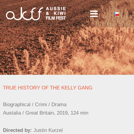
Skip
to
content
TRUE HISTORY OF THE KELLY GANG
Biographical / Crimi / Drama
Austalia / Great Britain, 2019, 124 min
Directed by:
Justin Kurzel