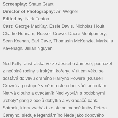
Screenplay:
Shaun Grant
Director of Photography:
Ari Wegner
Edited by:
Nick Fenton
Cast:
George MacKay, Essie Davis, Nicholas Hoult,
Charlie Hunnam, Russell Crowe, Dacre Montgomery,
Sean Keenan, Earl Cave, Thomasin McKenzie, Markella
Kavenagh, Jillian Nguyen
Ned Kelly, australská verze Jesseho Jamese, pocházel
z neúplné rodiny s irskými kořeny. V útlém věku se
dostává do vlivu drsného Harryho Powera (Russell
Crowe) a postupně v něm roste odpor vůči autoritám.
Netrvá dlouho a dvacátník Ned vytváří s podobnými
„rebely“ gang zlodějů dobytka a vykradačů bank.
Snímek, který vychází ze stejnojmenné knihy Petera
Careyho, sleduje legendárního Neda jako dobového