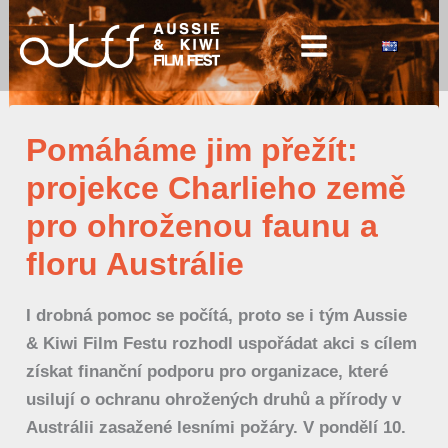
Přeskočit
na
obsah
Pomáháme jim přežít:
projekce Charlieho země
pro ohroženou faunu a
floru Austrálie
I drobná pomoc se počítá, proto se i tým Aussie
& Kiwi Film Festu rozhodl uspořádat akci s cílem
získat finanční podporu pro organizace, které
usilují o ochranu ohrožených druhů a přírody v
Austrálii zasažené lesními požáry. V pondělí 10.