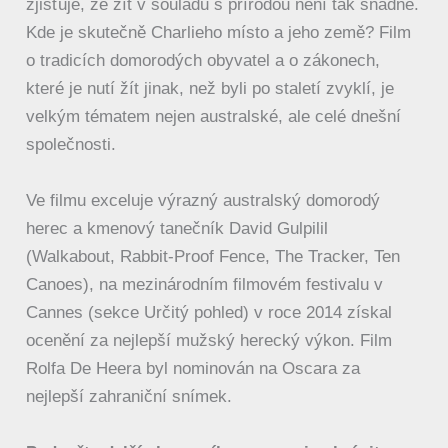
zjišťuje, že žít v souladu s přírodou není tak snadné.
Kde je skutečně Charlieho místo a jeho země? Film
o tradicích domorodých obyvatel a o zákonech,
které je nutí žít jinak, než byli po staletí zvyklí, je
velkým tématem nejen australské, ale celé dnešní
společnosti.
Ve filmu exceluje výrazný australský domorodý
herec a kmenový tanečník David Gulpilil
(Walkabout, Rabbit-Proof Fence, The Tracker, Ten
Canoes), na mezinárodním filmovém festivalu v
Cannes (sekce Určitý pohled) v roce 2014 získal
ocenění za nejlepší mužský herecký výkon. Film
Rolfa De Heera byl nominován na Oscara za
nejlepší zahraniční snímek.