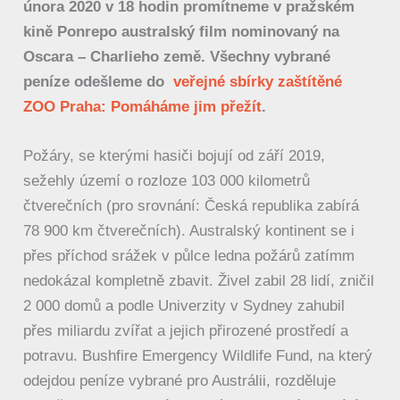
února 2020 v 18 hodin promítneme v pražském
kině Ponrepo australský film nominovaný na
Oscara – Charlieho země. Všechny vybrané
peníze odešleme do
veřejné sbírky zaštítěné
ZOO Praha: Pomáháme jim přežít
.
Požáry, se kterými hasiči bojují od září 2019,
sežehly území o rozloze 103 000 kilometrů
čtverečních (pro srovnání: Česká republika zabírá
78 900 km čtverečních). Australský kontinent se i
přes příchod srážek v půlce ledna požárů zatímm
nedokázal kompletně zbavit. Živel zabil 28 lidí, zničil
2 000 domů a podle Univerzity v Sydney zahubil
přes miliardu zvířat a jejich přirozené prostředí a
potravu. Bushfire Emergency Wildlife Fund, na který
odejdou peníze vybrané pro Austrálii, rozděluje