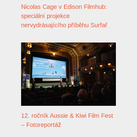
Nicolas Cage v Edison Filmhub:
speciální projekce
nervydrásajícího příběhu Surfař
12. ročník Aussie & Kiwi Film Fest
– Fotoreportáž